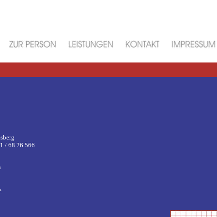
sberg
1 / 68 26 566
n
e