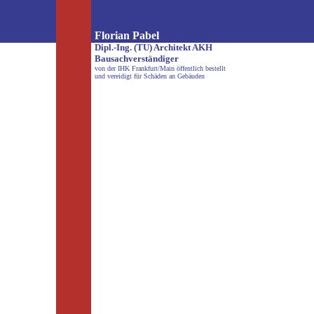
Florian Pabel
Dipl.-Ing. (TU) Architekt AKH
Bausachverständiger
von der IHK Frankfurt/Main öffentlich bestellt
und vereidigt für Schäden an Gebäuden